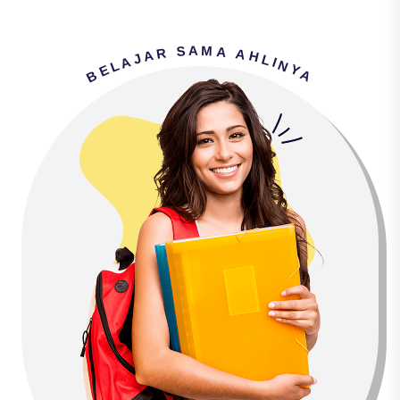
M
A
S
A
R
A
A
H
J
L
A
I
N
L
E
Y
B
A