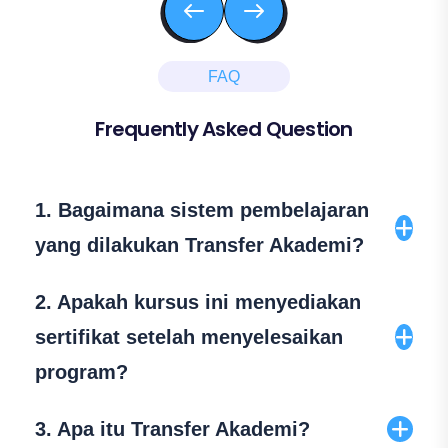
FAQ
Frequently Asked Question
1. Bagaimana sistem pembelajaran
yang dilakukan Transfer Akademi?
Transfer Akademi menerapkan sistem
2. Apakah kursus ini menyediakan
pembelajaran komunikatif dan interaktif yang
sertifikat setelah menyelesaikan
sesuai dengan urutan skill layaknya belajar
program?
bahasa asli atau “Natural Way of Learning”,
yaitu mendengarkan, berbicara, membaca,
Ya, tentunya member akan mendapat
3. Apa itu Transfer Akademi?
dan menulis, dengan pembahasan yg
sertifikat yang dikeluarkan langsung oleh