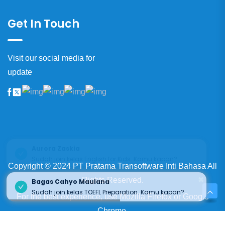
Get In Touch
Visit our social media for
update
×
Aurora Zaskia
Sudah join kelas English for Kids. Kamu kapan?
Copyright © 2024 PT Pratama Transoftware Inti Bahasa All
×
Rights Reserved.
Bagas Cahyo Maulana
Sudah join kelas TOEFL Preparation. Kamu kapan?
For the best experience, use
Mozilla Firefox
or
Google
Chrome.