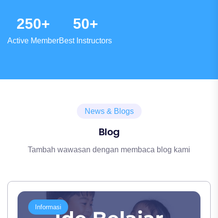
berdampak baik pada kualitas pengajaran
yang akan dicapai oleh para member.
2
5
0
5
0
+
+
dan atmosfir kelas. Dengan didukung tenaga
pengajar professional, fasilitas belajar
Active Member
Best Instructors
unggul dan kurikulum lengkap, member
akan mampu mencerna setiap pemaparan
tutor dengan baik. Selain itu media
pembelajaran yang aplikatif dan modern
juga memudahkan peserta dalam
News & Blogs
menguasai materi.
Blog
Tambah wawasan dengan membaca blog kami
Informasi