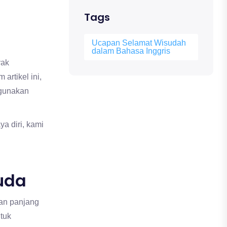
Tags
Ucapan Selamat Wisudah
dalam Bahasa Inggris
yak
rtikel ini,
 gunakan
a diri, kami
uda
gan panjang
tuk