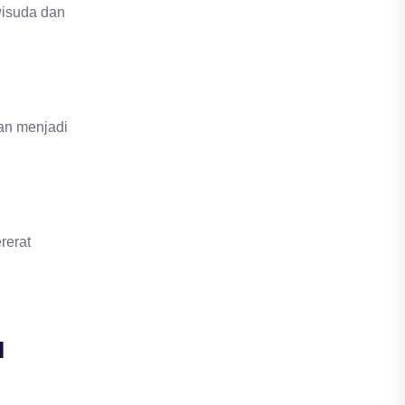
wisuda dan
an menjadi
rerat
a