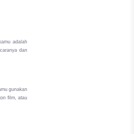
 kamu adalah
caranya dan
kamu gunakan
n film, atau
enis audiens
engan baik.