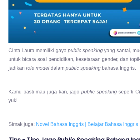
Cinta Laura memiliki gaya
public speaking
yang santai, mud
untuk bicara soal pendidikan, kesetaraan gender, dan topi
jadikan
role model
dalam
public speaking
bahasa Inggris.
Kamu pasti mau juga kan, jago
public speaking
seperti C
yuk!
Simak juga:
Novel Bahasa Inggris | Belajar Bahasa Inggris 
Tips - Tips Jago
Public Speaking
Bahasa Ing
Berikut ini beberapa tips yang bisa kamu terapkan untuk