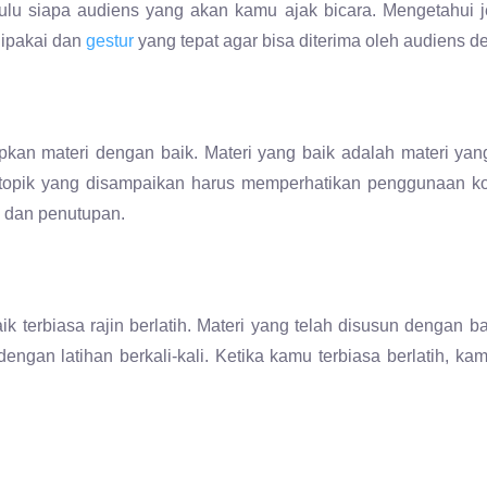
pkan materi dengan baik. Materi yang baik adalah materi yan
 topik yang disampaikan harus memperhatikan penggunaan k
si dan penutupan.
erbiasa rajin berlatih. Materi yang telah disusun dengan ba
ngan latihan berkali-kali. Ketika kamu terbiasa berlatih, ka
 membuat
public speaking
kamu terlihat menarik. Bahasa tub
us terhadapmu. Namun, bahasa tubuh harus pas dengan mate