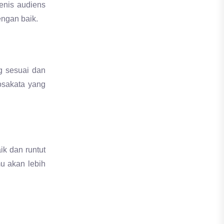
g sesuai dan
osakata yang
ik dan runtut
mu akan lebih
uh atau
body
ri yang kamu