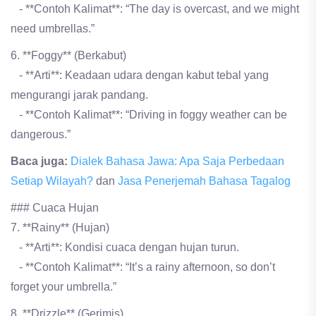
- **Contoh Kalimat**: “The day is overcast, and we might
need umbrellas.”
6. **Foggy** (Berkabut)
- **Arti**: Keadaan udara dengan kabut tebal yang
mengurangi jarak pandang.
- **Contoh Kalimat**: “Driving in foggy weather can be
dangerous.”
Baca juga:
Dialek Bahasa Jawa: Apa Saja Perbedaan
Setiap Wilayah?
dan
Jasa Penerjemah Bahasa Tagalog
### Cuaca Hujan
7. **Rainy** (Hujan)
- **Arti**: Kondisi cuaca dengan hujan turun.
- **Contoh Kalimat**: “It’s a rainy afternoon, so don’t
forget your umbrella.”
8. **Drizzle** (Gerimis)