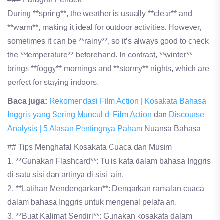
During **spring**, the weather is usually **clear** and
**warm**, making it ideal for outdoor activities. However,
sometimes it can be **rainy**, so it’s always good to check
the **temperature** beforehand. In contrast, **winter**
brings **foggy** mornings and **stormy** nights, which are
perfect for staying indoors.
Baca juga:
Rekomendasi Film Action | Kosakata Bahasa
Inggris yang Sering Muncul di Film Action
dan
Discourse
Analysis | 5 Alasan Pentingnya Paham
Nuansa Bahasa
## Tips Menghafal Kosakata Cuaca dan Musim
1. **Gunakan Flashcard**: Tulis kata dalam bahasa Inggris
di satu sisi dan artinya di sisi lain.
2. **Latihan Mendengarkan**: Dengarkan ramalan cuaca
dalam bahasa Inggris untuk mengenal pelafalan.
3. **Buat Kalimat Sendiri**: Gunakan kosakata dalam