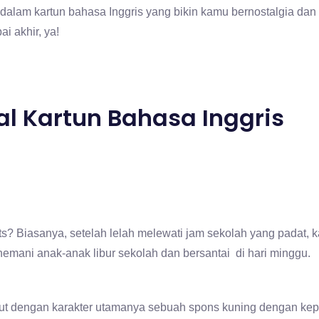
 dalam kartun bahasa Inggris yang bikin kamu bernostalgia dan
i akhir, ya!
al Kartun Bahasa Inggris
s? Biasanya, setelah lelah melewati jam sekolah yang padat, k
ani anak-anak libur sekolah dan bersantai di hari minggu.
aut dengan karakter utamanya sebuah spons kuning dengan kep