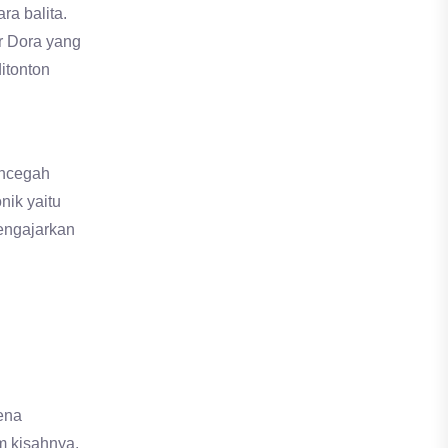
ra balita.
r Dora yang
itonton
encegah
nik yaitu
mengajarkan
ena
m kisahnya,