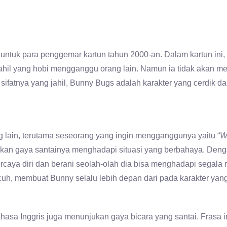
i untuk para penggemar kartun tahun 2000-an. Dalam kartun ini
ahil yang hobi mengganggu orang lain. Namun ia tidak akan me
i sifatnya yang jahil, Bunny Bugs adalah karakter yang cerdik da
g lain, terutama seseorang yang ingin mengganggunya yaitu “
W
sikan gaya santainya menghadapi situasi yang berbahaya. Den
ya diri dan berani seolah-olah dia bisa menghadapi segala r
h, membuat Bunny selalu lebih depan dari pada karakter yang 
hasa Inggris juga menunjukan gaya bicara yang santai. Frasa i