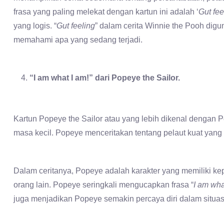
frasa yang paling melekat dengan kartun ini adalah ‘
Gut fee
yang logis. “
Gut feeling
” dalam cerita Winnie the Pooh digu
memahami apa yang sedang terjadi.
“I am what I am!” dari Popeye the Sailor.
Kartun Popeye the Sailor atau yang lebih dikenal dengan P
masa kecil. Popeye menceritakan tentang pelaut kuat yan
Dalam ceritanya, Popeye adalah karakter yang memiliki kepe
orang lain. Popeye seringkali mengucapkan frasa “
I am wha
juga menjadikan Popeye semakin percaya diri dalam situ