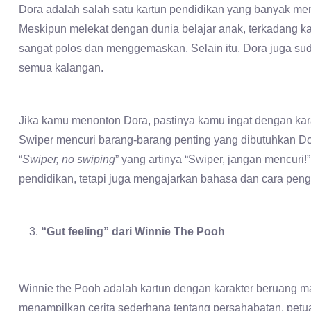
Dora adalah salah satu kartun pendidikan yang banyak meng
Meskipun melekat dengan dunia belajar anak, terkadang ka
sangat polos dan menggemaskan. Selain itu, Dora juga sudah
semua kalangan.
Jika kamu menonton Dora, pastinya kamu ingat dengan kar
Swiper mencuri barang-barang penting yang dibutuhkan Dora
“
Swiper, no swiping
” yang artinya “Swiper, jangan mencuri!
pendidikan, tetapi juga mengajarkan bahasa dan cara pe
“Gut feeling” dari Winnie The Pooh
Winnie the Pooh adalah kartun dengan karakter beruang m
menampilkan cerita sederhana tentang persahabatan, petu