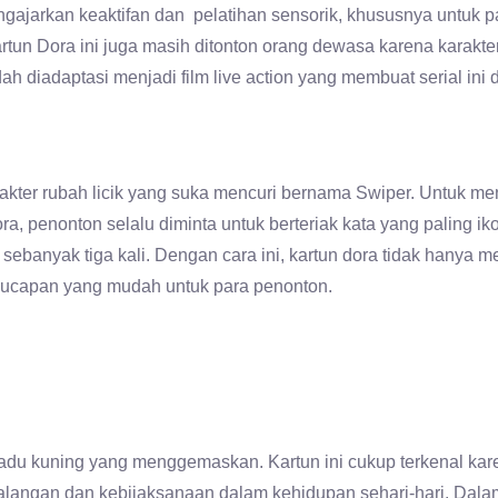
ajarkan keaktifan dan pelatihan sensorik, khususnya untuk pa
rtun Dora ini juga masih ditonton orang dewasa karena karakte
 diadaptasi menjadi film live action yang membuat serial ini d
akter rubah licik yang suka mencuri bernama Swiper. Untuk m
, penonton selalu diminta untuk berteriak kata yang paling iko
” sebanyak tiga kali. Dengan cara ini, kartun dora tidak hanya 
ngucapan yang mudah untuk para penonton.
adu kuning yang menggemaskan. Kartun ini cukup terkenal kar
alangan dan kebijaksanaan dalam kehidupan sehari-hari. Dala