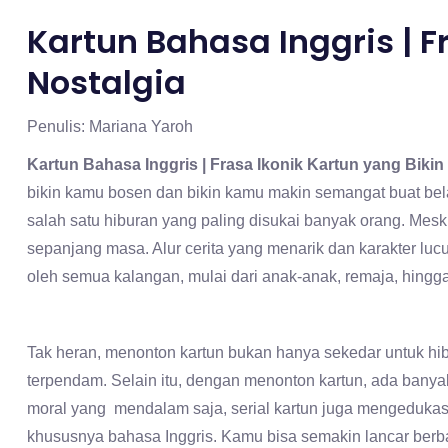
Kartun Bahasa Inggris | F
Nostalgia
Penulis: Mariana Yaroh
Kartun Bahasa Inggris | Frasa Ikonik Kartun yang Bikin
bikin kamu bosen dan bikin kamu makin semangat buat bel
salah satu hiburan yang paling disukai banyak orang. Mesk
sepanjang masa. Alur cerita yang menarik dan karakter lu
oleh semua kalangan, mulai dari anak-anak, remaja, hingg
Tak heran, menonton kartun bukan hanya sekedar untuk hib
terpendam. Selain itu, dengan menonton kartun, ada banya
moral yang mendalam saja, serial kartun juga mengedukasi
khususnya bahasa Inggris. Kamu bisa semakin lancar ber