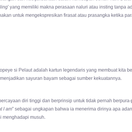
ling
’ yang memiliki makna perasaan naluri atau insting tanpa a
nakan untuk mengekspresikan firasat atau prasangka ketika par
opeye si Pelaut adalah kartun legendaris yang membuat kita be
g menjadikan sayuran bayam sebagai sumber kekuatannya.
rcayaan diri tinggi dan berprinsip untuk tidak pernah berpura
t I am
” sebagai ungkapan bahwa ia menerima dirinya apa adany
asi menghadapi musuh.