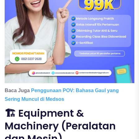
Baca Juga
Penggunaan POV: Bahasa Gaul yang
Sering Muncul di Medsos
🏗️ Equipment &
Machinery (Peralatan
dan Mesin)