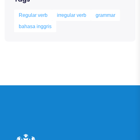
Regular verb
irregular verb
grammar
bahasa inggris