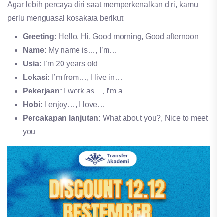
Agar lebih percaya diri saat memperkenalkan diri, kamu
perlu menguasai kosakata berikut:
Greeting:
Hello, Hi, Good morning, Good afternoon
Name:
My name is…, I’m…
Usia:
I’m 20 years old
Lokasi:
I’m from…, I live in…
Pekerjaan:
I work as…, I’m a…
Hobi:
I enjoy…, I love…
Percakapan lanjutan:
What about you?, Nice to meet
you