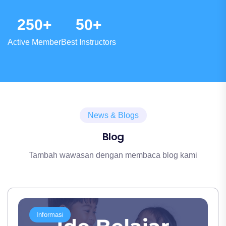
berdampak baik pada kualitas pengajaran
yang akan dicapai oleh para member.
2
5
0
5
0
+
+
dan atmosfir kelas. Dengan didukung tenaga
pengajar professional, fasilitas belajar
Active Member
Best Instructors
unggul dan kurikulum lengkap, member
akan mampu mencerna setiap pemaparan
tutor dengan baik. Selain itu media
pembelajaran yang aplikatif dan modern
juga memudahkan peserta dalam
News & Blogs
menguasai materi.
Blog
Tambah wawasan dengan membaca blog kami
Informasi