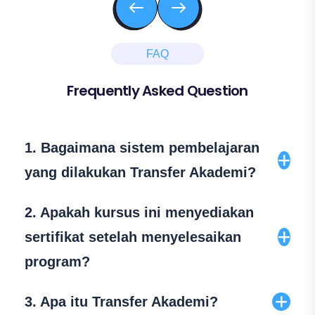
FAQ
Frequently Asked Question
1. Bagaimana sistem pembelajaran
yang dilakukan Transfer Akademi?
Transfer Akademi menerapkan sistem
2. Apakah kursus ini menyediakan
pembelajaran komunikatif dan interaktif yang
sertifikat setelah menyelesaikan
sesuai dengan urutan skill layaknya belajar
program?
bahasa asli atau “Natural Way of Learning”,
yaitu mendengarkan, berbicara, membaca,
Ya, tentunya member akan mendapat
3. Apa itu Transfer Akademi?
dan menulis, dengan pembahasan yg
sertifikat yang dikeluarkan langsung oleh