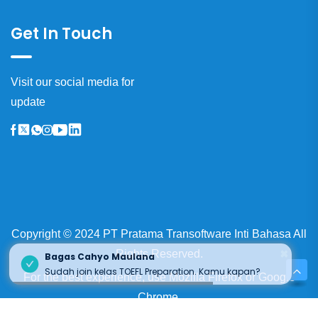
Get In Touch
Visit our social media for
update
Copyright © 2024 PT Pratama Transoftware Inti Bahasa All
×
Rights Reserved.
Bagas Cahyo Maulana
Sudah join kelas TOEFL Preparation. Kamu kapan?
For the best experience, use
Mozilla Firefox
or
Google
Chrome.