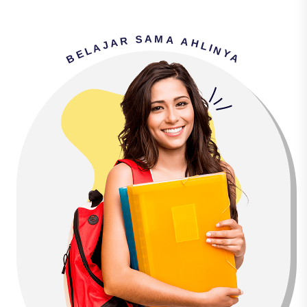
M
A
S
A
R
A
A
H
J
L
A
I
N
L
E
Y
B
A