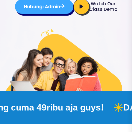
Watch Our
Hubungi Admin
Class Demo
 49ribu aja guys!
DAPATKA